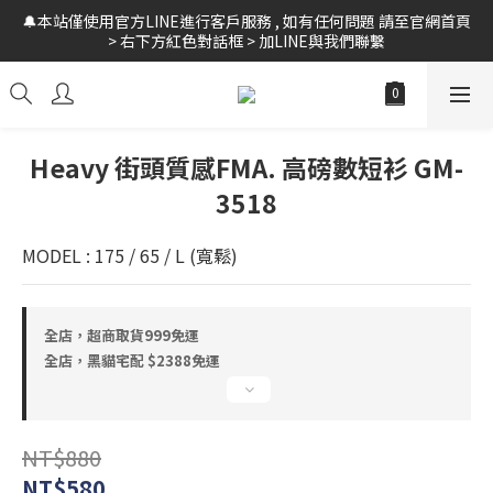
🔔本站僅使用官方LINE進行客戶服務 , 如有任何問題 請至官網首頁 
🚛全館 滿$999 超商免運 // 黑貓宅配 $2388 免運 // 新會員領$10購
> 右下方紅色對話框 > 加LINE與我們聯繫
物金
🚛全館 滿$999 超商免運 // 黑貓宅配 $2388 免運 // 新會員領$10購
物金
Heavy 街頭質感FMA. 高磅數短衫 GM-
3518
MODEL : 175 / 65 / L (寬鬆)
全店，超商取貨999免運
全店，黑貓宅配 $2388免運
NT$880
NT$580