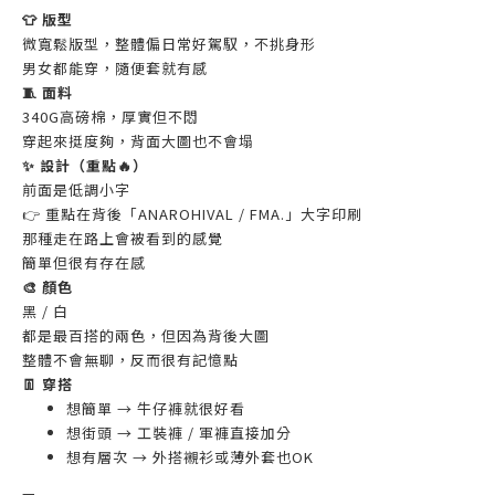
👕 版型
微寬鬆版型，整體偏日常好駕馭，不挑身形
男女都能穿，隨便套就有感
🧵 面料
340G高磅棉，厚實但不悶
穿起來挺度夠，背面大圖也不會塌
✨ 設計（重點🔥）
前面是低調小字
👉 重點在背後「ANAROHIVAL / FMA.」大字印刷
那種走在路上會被看到的感覺
簡單但很有存在感
🎨 顏色
黑 / 白
都是最百搭的兩色，但因為背後大圖
整體不會無聊，反而很有記憶點
👖 穿搭
想簡單 → 牛仔褲就很好看
想街頭 → 工裝褲 / 軍褲直接加分
想有層次 → 外搭襯衫或薄外套也OK
—