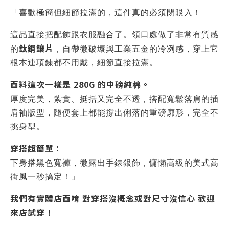
「喜歡極簡但細節拉滿的，這件真的必須閉眼入！
這品直接把配飾跟衣服融合了。領口處做了非常有質感
鈦鋼鑲片
的
，自帶微破壞與工業五金的冷冽感，穿上它
根本連項鍊都不用戴，細節直接拉滿。
面料這次一樣是 280G 的中磅純棉。
厚度完美，紮實、挺括又完全不透，搭配寬鬆落肩的插
肩袖版型，隨便套上都能撐出俐落的重磅廓形，完全不
挑身型。
穿搭超簡單：
下身搭黑色寬褲，微露出手錶銀飾，慵懶高級的美式高
街風一秒搞定！」
我們有實體店面唷 對穿搭沒概念或對尺寸沒信心 歡迎
來店試穿！