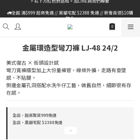
🚛全館 滿$999 超商免運 // 黑貓宅配 $2388 免運 // 新會員領$10購
🚛全館 滿$999 超商免運 // 黑貓宅配 $2388 免運 // 新會員領$10購
物金
物金
金屬環造型彎刀褲 LJ-48 24/2
美式復古 × 街頭設計感 
彎刀寬褲版型加上大份量褲管，線條外擴，走路有垂墜
感、不貼腿。
側邊金屬孔洞搭配水洗牛仔工藝，做舊自然，細節很有存
在感。
全店，超商取貨999免運
全店，黑貓宅配 $2388免運