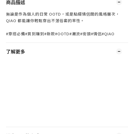
商品描述
無論是作為個人的日常 OOTD，或是點綴情侶間的風格層次，
QIAO 都能讓你輕鬆穿出不落俗套的率性。
#穿搭必備#買到賺到#新款#OOTD#潮流#街頭#情侶#QIAO
了解更多