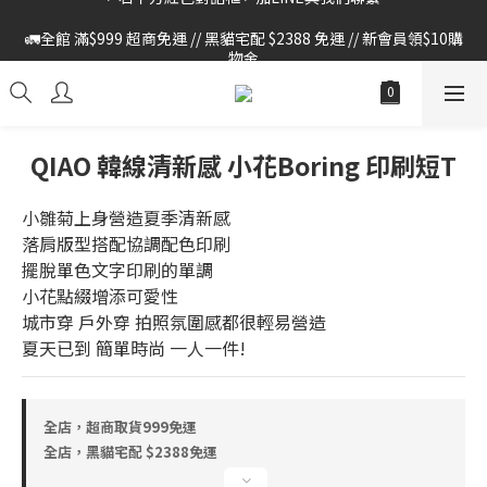
🚛全館 滿$999 超商免運 // 黑貓宅配 $2388 免運 // 新會員領$10購
🚛全館 滿$999 超商免運 // 黑貓宅配 $2388 免運 // 新會員領$10購
物金
物金
QIAO 韓線清新感 小花Boring 印刷短T
小雛菊上身營造夏季清新感
落肩版型搭配協調配色印刷
擺脫單色文字印刷的單調
小花點綴增添可愛性
城市穿 戶外穿 拍照氛圍感都很輕易營造
夏天已到 簡單時尚 一人一件!
全店，超商取貨999免運
全店，黑貓宅配 $2388免運