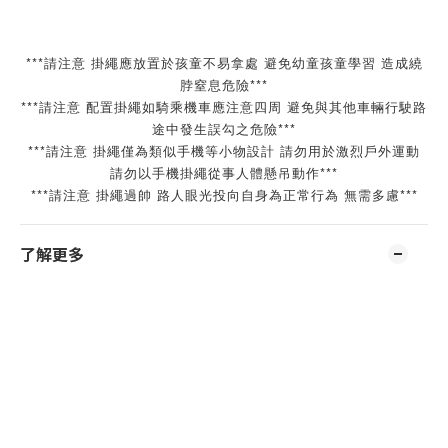
***請注意 掛繩應放置於孩童不易拿處 避免幼童孩童學習 造成繞
脖窒息危險***
***請注意 配置掛繩如騎乘機車應注意四周 避免與其他車輛行駛路
途中發生誤勾之危險***
***請注意 掛繩僅為類似手機等小物設計 請勿用於激烈戶外運動
請勿以手機掛繩從事人體懸吊動作***
***請注意 掛繩過帥 路人眼光投向自身為正常行為 無需多慮***
了解更多