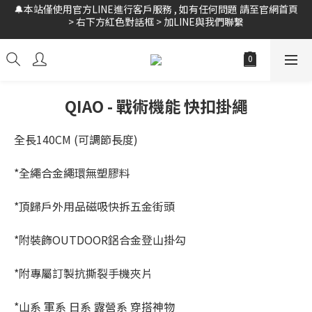
🚛全館 滿$999 超商免運 // 黑貓宅配 $2388 免運 // 新會員領$10購
🚛全館 滿$999 超商免運 // 黑貓宅配 $2388 免運 // 新會員領$10購
物金
物金
🔔本站僅使用官方LINE進行客戶服務 , 如有任何問題 請至官網首頁 
> 右下方紅色對話框 > 加LINE與我們聯繫
🚛全館 滿$999 超商免運 // 黑貓宅配 $2388 免運 // 新會員領$10購
QIAO - 戰術機能 快扣掛繩
物金
全長140CM (可調節長度)
*全繩合金繩環無塑膠料
*頂歸戶外用品磁吸快拆五金街頭
*附裝飾OUTDOOR鋁合金登山掛勾
*附專屬訂製抗撕裂手機夾片
*山系 軍系 日系 露營系 穿搭神物