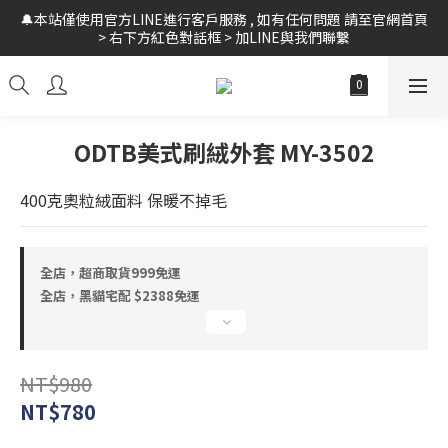
🔔本站僅使用官方LINE進行客戶服務 , 如有任何問題 請至官網首頁 
🚛全館 滿$999 超商免運 // 黑貓宅配 $2388 免運 // 新會員領$10購
> 右下方紅色對話框 > 加LINE與我們聯繫
物金
🚛全館 滿$999 超商免運 // 黑貓宅配 $2388 免運 // 新會員領$10購
物金
ODTB美式刷絨外套 MY-3502
400克奧粒絨面料 保暖不掉毛
全店，超商取貨999免運
全店，黑貓宅配 $2388免運
NT$980
NT$780