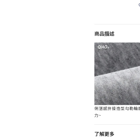
商品描述
俐落感拚接造型勾勒輪
力~
了解更多