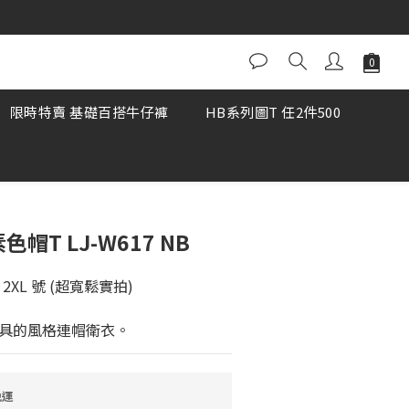
加LINE與我們聯繫
限時特賣 基礎百搭牛仔褲
HB系列圖T 任2件500
色帽T LJ-W617 NB
 穿 2XL 號 (超寬鬆實拍) 
具的風格連帽衛衣。
免運