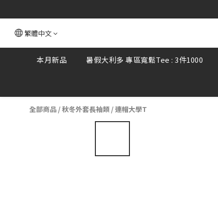
🔔本站僅使用官方
繁體中文
本月新品
暑假大利多 專區寬鬆Tee : 3件1000
全部商品
/
秋冬外套長袖類
/
連帽大學T