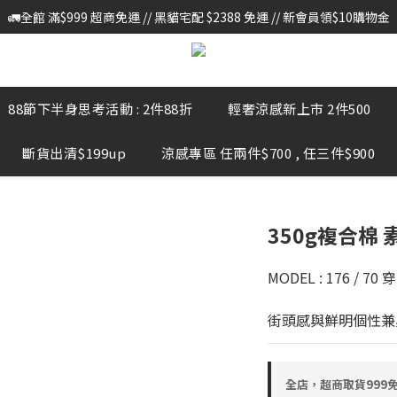
🚛全館 滿$999 超商免運 // 黑貓宅配 $2388 免運 // 新會員領$10購物金
🚛全館 滿$999 超商免運 // 黑貓宅配 $2388 免運 // 新會員領$10購物金
LINE進行客戶服務 , 如有任何問題 請至官網首頁 > 右下方紅色對話框 > 
🚛全館 滿$999 超商免運 // 黑貓宅配 $2388 免運 // 新會員領$10購物金
88節下半身思考活動 : 2件88折
輕奢涼感新上市 2件500
斷貨出清$199up
涼感專區 任兩件$700 , 任三件$900
350g複合棉 素
MODEL : 176 / 70
街頭感與鮮明個性兼
全店，超商取貨999