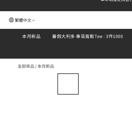
🔔本站僅使用官方
繁體中文
本月新品
暑假大利多 專區寬鬆Tee : 3件1000
全部商品
/
本月新品