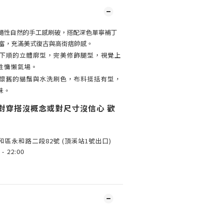
隨性自然的手工感刷破，搭配深色單寧補丁
富，充滿美式復古與高街痞帥感。
下順的立體廓型，完美修飾腿型，視覺上
性慵懶氣場。
懷舊的貓鬚與水洗刷色，布料挺括有型，
味。
對穿搭沒概念或對尺寸沒信心 歡
永和區永和路二段82號 (頂溪站1號出口)
- 22:00