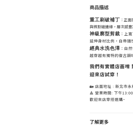
商品描述
：正面
重工刷破補丁
與微割破邊緣，層次感豐
：上寬
神級廓型剪裁
延伸身材比例，自帶隨
：自然
經典水洗色澤
越穿越有獨特的復古韻
我們有實體店面唷 
迎來店試穿！
🏡 店面地址 : 新北市
🔺 營業時間: 下午13:00 
歡迎來店穿搭選購~
了解更多