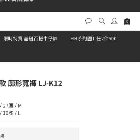
加LINE與我們聯繫
限時特賣 基礎百搭牛仔褲
HB系列圖T 任2件500
 廓形寬褲 LJ-K12
/ 27腰 / M
/ 30腰 / L
免運