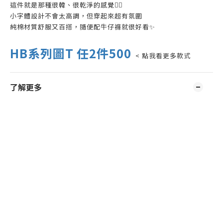
這件就是那種很韓、很乾淨的感覺😮‍💨
小字體設計不會太高調，但穿起來超有氛圍
純棉材質舒服又百搭，隨便配牛仔褲就很好看✨
HB系列圖T 任2件500
< 點我看更多款式
了解更多