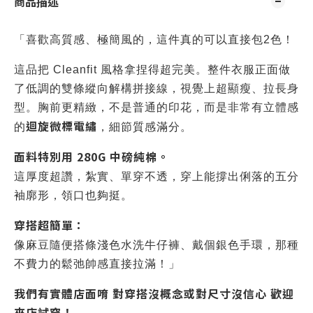
商品描述
「喜歡高質感、極簡風的，這件真的可以直接包2色！
這品把 Cleanfit 風格拿捏得超完美。整件衣服正面做
了低調的雙條縱向解構拼接線，視覺上超顯瘦、拉長身
型。胸前更精緻，不是普通的印花，而是非常有立體感
迴旋微標電繡
的
，細節質感滿分。
面料特別用 280G 中磅純棉。
這厚度超讚，紮實、單穿不透，穿上能撐出俐落的五分
袖廓形，領口也夠挺。
穿搭超簡單：
像麻豆隨便搭條淺色水洗牛仔褲、戴個銀色手環，那種
不費力的鬆弛帥感直接拉滿！」
我們有實體店面唷 對穿搭沒概念或對尺寸沒信心 歡迎
來店試穿！