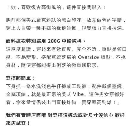
「欸，喜歡復古高街風的，這件直接閉眼入！
胸前那個美式龐克雜誌的黑白印花，故意做舊的字體，
穿上去自帶一種不羈的叛逆帥氣，視覺張力直接拉滿。
面料這次特別選用 280G 中磅純棉。
這厚度超讚，穿起來有紮實度、完全不透，重點是領口
挺、不易變形。搭配寬鬆落肩的 Oversize 版型，不挑
身材，隨便穿都能撐出俐落的微重磅廓形。
穿搭超簡單：
下身抓一條水洗淺色牛仔褲或工裝褲，配件戴個墨鏡、
金屬項鍊，就是最正宗的美式 Vibe。這件男女穿都好
看，拿來當情侶裝出門直接炸街，實穿率高到爆！」
我們有實體店面唷 對穿搭沒概念或對尺寸沒信心 歡迎
來店試穿！