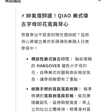
商品描述
⚡ 帥氣宿醉感！QIAO 美式復
古字母印花寬肩背心
想要穿出不經意的隨性痞帥感？這款
背心將復古美式街頭魂完美融入日常
穿搭中！
標誌性美式復古印花：
胸前吸睛
的
HANGOVER
撞色大字母印
花，自帶美式校園與高街叛逆氣
息，讓穿搭瞬間有了重點。
修飾手臂的寬肩落肩修飾：
精準
微調的
寬肩微落肩剪裁
，能完美
隱藏副乳、延伸肩膀寬度，穿上
立刻拉出立體線條，視覺身材直