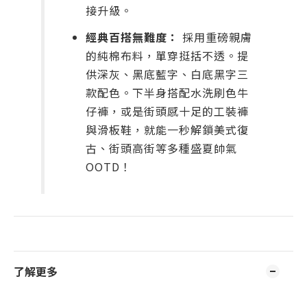
接升級。
經典百搭無難度：
採用重磅親膚
的純棉布料，單穿挺括不透。提
供深灰、黑底藍字、白底黑字三
款配色。下半身搭配水洗刷色牛
仔褲，或是街頭感十足的工裝褲
與滑板鞋，就能一秒解鎖美式復
古、街頭高街等多種盛夏帥氣
OOTD！
了解更多