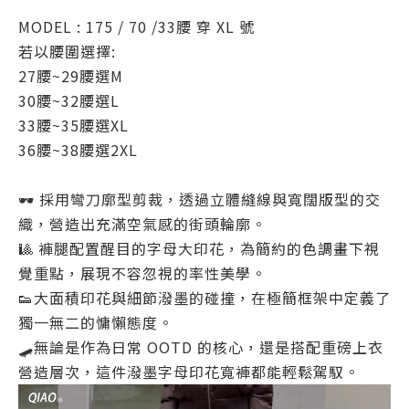
MODEL : 175 / 70 /33腰 穿 XL 號
若以腰圍選擇:
27腰~29腰選M
30腰~32腰選L
33腰~35腰選XL
36腰~38腰選2XL
🕶️ 採用彎刀廓型剪裁，透過立體縫線與寬闊版型的交
織，營造出充滿空氣感的街頭輪廓。
🎱 褲腿配置醒目的字母大印花，為簡約的色調畫下視
覺重點，展現不容忽視的率性美學。
👟大面積印花與細節潑墨的碰撞，在極簡框架中定義了
獨一無二的慵懶態度。
🛹無論是作為日常 OOTD 的核心，還是搭配重磅上衣
營造層次，這件潑墨字母印花寬褲都能輕鬆駕馭。