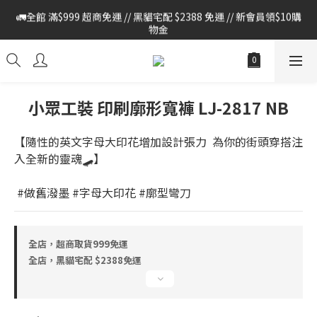
🚛全館 滿$999 超商免運 // 黑貓宅配 $2388 免運 // 新會員領$10購
🚛全館 滿$999 超商免運 // 黑貓宅配 $2388 免運 // 新會員領$10購
物金
物金
🔔本站僅使用官方LINE進行客戶服務 , 如有任何問題 請至官網首頁 
> 右下方紅色對話框 > 加LINE與我們聯繫
🚛全館 滿$999 超商免運 // 黑貓宅配 $2388 免運 // 新會員領$10購
小眾工裝 印刷廓形寬褲 LJ-2817 NB
物金
【隨性的英文字母大印花增加設計張力  為你的街頭穿搭注
入全新的靈魂🛹】
 #做舊潑墨 #字母大印花 #廓型彎刀
全店，超商取貨999免運
全店，黑貓宅配 $2388免運