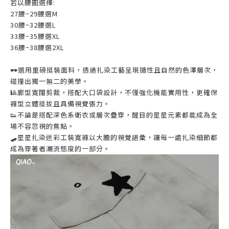
若以腰圍選擇:
27腰~29腰選M
30腰~32腰選L
33腰~35腰選XL
36腰~38腰選2XL
🕶️選用重磅挺裝面料，透過扎染工藝呈現隨性且自然的色澤層次，
碰撞出獨一無二的美學。
🎱廊型寬闊剪裁，搭配大口袋設計，不僅強化機能實用性，更確保
褲型立體挺拔且具備視覺張力。
👟不論是搭配深色系衛衣或層次疊穿，醒目的星星元素都能成為全
場不容忽視的焦點。
🛹星星扎染迷彩工裝寬褲以大膽的視覺語彙，讓每一處扎染細節都
成為穿著者潮流態度的一部分。