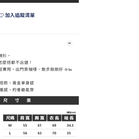
加入追蹤清單
襯衫，
怎麼搭都不出錯！
實用，出門買咖啡、散步剛剛好 ☕👟
百搭款，黃金單身感
溫暖感，約會最能穿