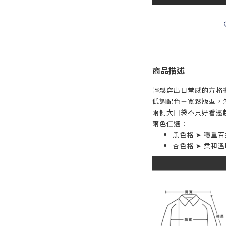
商品描述
輕鬆穿出日常感的方格
低調配色＋寬鬆版型，
兩側大口袋不只好看還超
兩色任選：
黑色格 ➤ 穩重
杏色格 ➤ 柔和