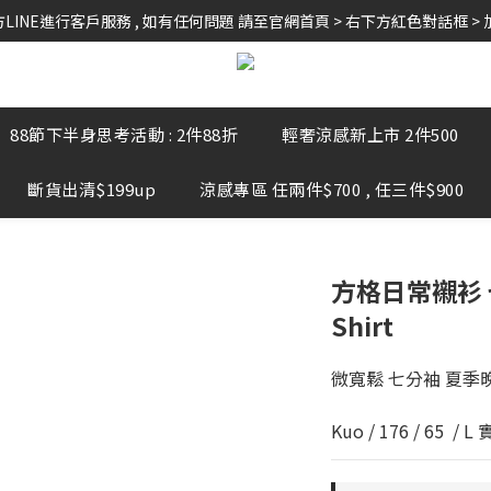
LINE進行客戶服務 , 如有任何問題 請至官網首頁 > 右下方紅色對話框 > 
🚛全館 滿$999 超商免運 // 黑貓宅配 $2388 免運 // 新會員領$10購物金
🚛全館 滿$999 超商免運 // 黑貓宅配 $2388 免運 // 新會員領$10購物金
88節下半身思考活動 : 2件88折
輕奢涼感新上市 2件500
斷貨出清$199up
涼感專區 任兩件$700 , 任三件$900
方格日常襯衫 七
Shirt
微寬鬆 七分袖 夏季
Kuo / 176 / 65  / L