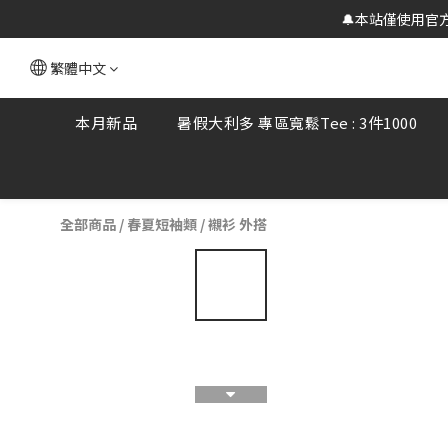
🔔本站僅使用官方
繁體中文
本月新品
暑假大利多 專區寬鬆Tee : 3件1000
全部商品
/
春夏短袖類
/
襯衫 外搭