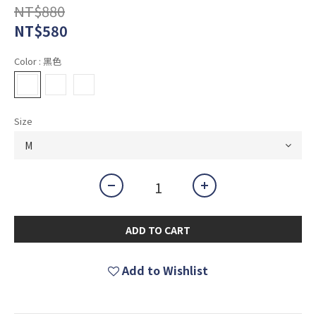
NT$880
NT$580
Color
: 黑色
Size
ADD TO CART
Add to Wishlist