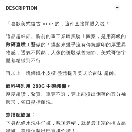
DESCRIPTION
「喜歡美式復古 Vibe 的，這件直接閉眼入啦！
這品超細節。胸前的重工業暗黑騎士圖案，是用高級的
數碼直噴工藝
做的！摸起來幾乎沒有傳統膠印的厚重異
物感，透氣不悶熱，人像的斑駁做舊細節、美式哥德字
體都精緻到不行
再加上一塊鋼鐵小皮標 整體提升美式哈雷味 超帥。
面料特別用 280G 中磅純棉。
厚度超讚，紮實、單穿不透，穿上能撐出俐落的五分袖
廓形，領口挺括耐洗。
穿搭超簡單：
下身配條水洗牛仔褲，戴頂老帽，就是最正宗的復古高
街風，當情侶裝出門直接炸街！」