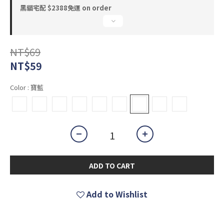
黑貓宅配 $2388免運 on order
NT$69
NT$59
Color
: 寶藍
ADD TO CART
Add to Wishlist