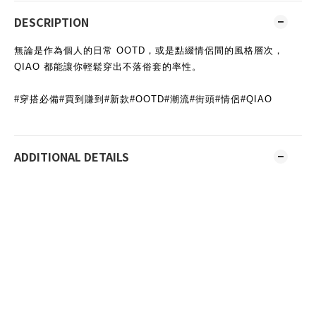
DESCRIPTION
無論是作為個人的日常 OOTD，或是點綴情侶間的風格層次，
QIAO 都能讓你輕鬆穿出不落俗套的率性。
#穿搭必備#買到賺到#新款#OOTD#潮流#街頭#情侶#QIAO
ADDITIONAL DETAILS