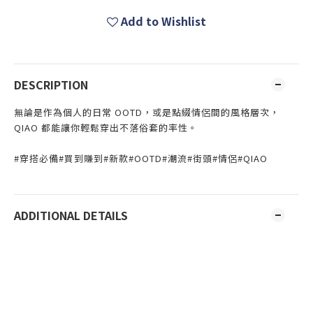
Add to Wishlist
DESCRIPTION
無論是作為個人的日常 OOTD，或是點綴情侶間的風格層次，
QIAO 都能讓你輕鬆穿出不落俗套的率性。
#穿搭必備#買到賺到#新款#OOTD#潮流#街頭#情侶#QIAO
ADDITIONAL DETAILS