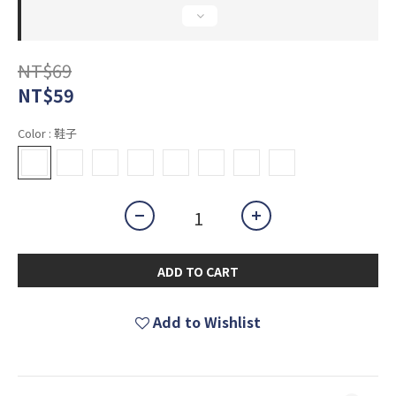
NT$69
NT$59
Color
: 鞋子
ADD TO CART
Add to Wishlist