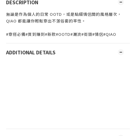
DESCRIPTION
無論是作為個人的日常 OOTD，或是點綴情侶間的風格層次，
QIAO 都能讓你輕鬆穿出不落俗套的率性。
#穿搭必備#買到賺到#新款#OOTD#潮流#街頭#情侶#QIAO
ADDITIONAL DETAILS