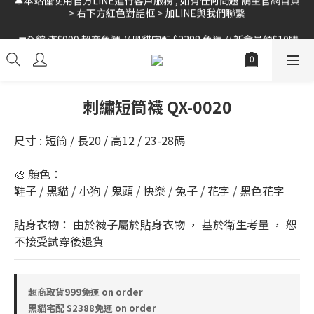
> 右下方紅色對話框 > 加LINE與我們聯繫
🚛全館 滿$999 超商免運 // 黑貓宅配 $2388 免運 // 新會員領$10購
物金
🚛全館 滿$999 超商免運 // 黑貓宅配 $2388 免運 // 新會員領$10購
物金
刺繡短筒襪 QX-0020
尺寸 : 短筒 / 長20 / 高12 / 23-28碼
🎨 顏色：
鞋子 / 黑貓 / 小狗 / 鬼頭 / 快樂 / 兔子 / 花字 / 黑色花字
貼身衣物： 由於襪子屬於貼身衣物 ， 基於衛生考量 ， 恕
不接受試穿後退貨
超商取貨999免運 on order
黑貓宅配 $2388免運 on order