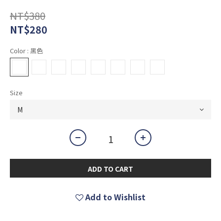
NT$380
NT$280
Color
: 黑色
Size
ADD TO CART
Add to Wishlist